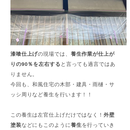
漆喰仕上げ
の現場では、
養生作業が仕上が
りの90％を左右する
と言っても過言ではあ
りません。
今回も、和風住宅の木部・建具・雨樋・サ
ッシ周りなど養生を行います！！
この養生は左官仕上げだけではなく！
外壁
塗装
などにもこのように
養生
を行っていき