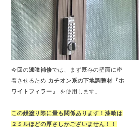
今回の
漆喰補修
では、まず既存の壁面に密
着させるため
カチオン系の下地調整材『ホ
ワイトフィラー』
を使用します。
この鏝塗り際に量も関係あります！漆喰は
２ミルほどの厚さしかございません！！