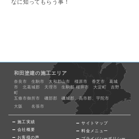
なに知ってもらう事！
和田塗建の施工エリア
奈良市 生駒市 大和郡山市 橿原市 香芝市 葛城
市 北葛城郡 天理市 生駒郡 桜井市 大淀町 吉野
町
五條市御所市 磯部郡 磯城郡、高市郡、宇陀市
大阪 名張市
施工実績
サイトマップ
会社概要
料金メニュー
お客様の声
プライバシーポリシー