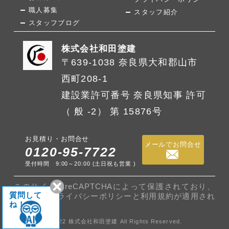
職人募集
スタッフ紹介
スタッフブログ
株式会社和田塗建
〒639-1038 奈良県大和郡山市
西町208-1
建設業許可番号 奈良県知事 許可
（ 般 -2） 第 15876号
お見積り・お問合せ
メールでお問合せ
0120-95-7722
受付時間 9:00～20:00 (土日祝も営業 )
このサイトはreCAPTCHAによって保護されており、
質問して
Googleの
プライバシーポリシー
と
利用規約
が適用され
ね！
ます。
©2022 株式会社和田塗建 All Rights Reserved.