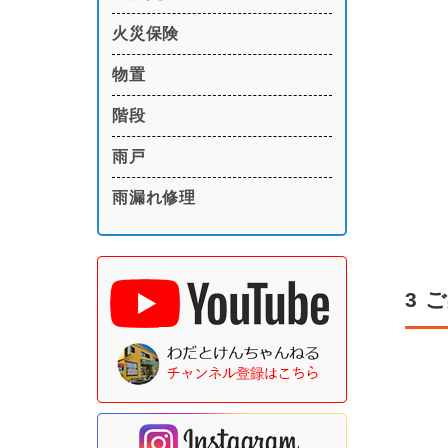
火災保険
物置
階段
雨戸
雨漏れ修理
3 