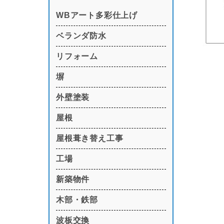
WBアート多彩仕上げ
ベランダ防水
リフォーム
塀
外壁塗装
屋根
屋根葺き替え工事
工場
新築物件
木部・鉄部
波板交換