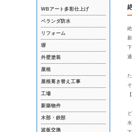
WBアート多彩仕上げ
ベランダ防水
リフォーム
塀
外壁塗装
屋根
屋根葺き替え工事
工場
新築物件
木部・鉄部
波板交換