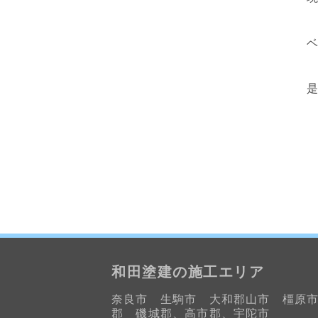
是
和田塗建の施工エリア
奈良市 生駒市 大和郡山市 橿原
郡 磯城郡、高市郡、宇陀市