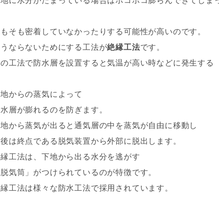
下地に水分がたまっている場合はボコボコ膨らんできてしま
そもそも密着していなかったりする可能性が高いのです。
そうならないためにする工法が
絶縁工法
です。
この工法で防水層を設置すると気温が高い時などに発生する
下地からの蒸気によって
防水層が膨れるのを防ぎます。
下地から蒸気が出ると通気層の中を蒸気が自由に移動し
最後は終点である脱気装置から外部に脱出します。
絶縁工法は、下地から出る水分を逃がす
「脱気筒」がつけられているのが特徴です。
絶縁工法は様々な防水工法で採用されています。