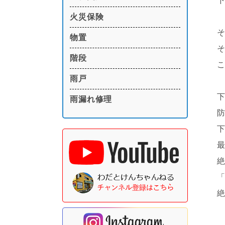
火災保険
物置
階段
雨戸
雨漏れ修理