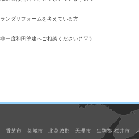
ベランダリフォームを考えている方
非一度和田塗建へご相談ください(*'▽')
市 香芝市 葛城市 北葛城郡 天理市 生駒郡 桜井市