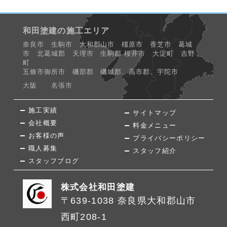
和田塗建の施工エリア
奈良市 生駒市 大和郡山市 橿原市 香芝市 葛城
市 北葛城郡 天理市 生駒郡 桜井市 大淀町 吉野
町
五條市御所市 磯部郡 磯城郡、高市郡、宇陀市
大阪 名張市
施工実績
サイトマップ
会社概要
料金メニュー
お客様の声
プライバシーポリシー
職人募集
スタッフ紹介
スタッフブログ
株式会社和田塗建
〒639-1038 奈良県大和郡山市
西町208-1