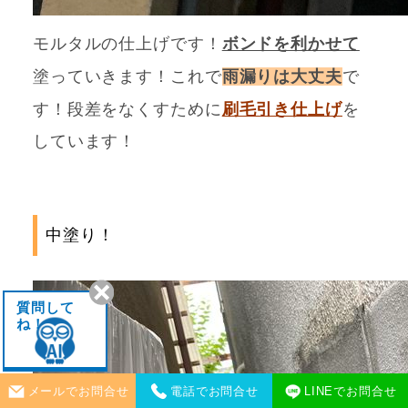
モルタルの仕上げです！
ボンドを利かせて
塗っていきます！これで
雨漏りは大丈夫
で
す！段差をなくすために
刷毛引き仕上げ
を
しています！
中塗り！
質問して
ね！
メールでお問合せ
電話でお問合せ
LINEでお問合せ