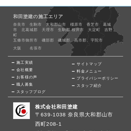
和田塗建の施工エリア
奈良市 生駒市 大和郡山市 橿原市 香芝市 葛城
市 北葛城郡 天理市 生駒郡 桜井市 大淀町 吉野
町
五條市御所市 磯部郡 磯城郡、高市郡、宇陀市
大阪 名張市
施工実績
サイトマップ
会社概要
料金メニュー
お客様の声
プライバシーポリシー
職人募集
スタッフ紹介
スタッフブログ
株式会社和田塗建
〒639-1038 奈良県大和郡山市
西町208-1