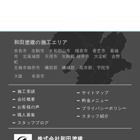
和田塗建の施工エリア
奈良市 生駒市 大和郡山市 橿原市 香芝市 葛城
市 北葛城郡 天理市 生駒郡 桜井市 大淀町 吉野
町
五條市御所市 磯部郡 磯城郡、高市郡、宇陀市
大阪 名張市
施工実績
サイトマップ
会社概要
料金メニュー
お客様の声
プライバシーポリシー
職人募集
スタッフ紹介
スタッフブログ
株式会社和田塗建