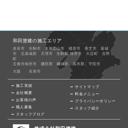
和田塗建の施工エリア
奈良市 生駒市 大和郡山市 橿原市 香芝市 葛城
市 北葛城郡 天理市 生駒郡 桜井市 大淀町 吉野
町
五條市御所市 磯部郡 磯城郡、高市郡、宇陀市
大阪 名張市
施工実績
サイトマップ
会社概要
料金メニュー
お客様の声
プライバシーポリシー
職人募集
スタッフ紹介
スタッフブログ