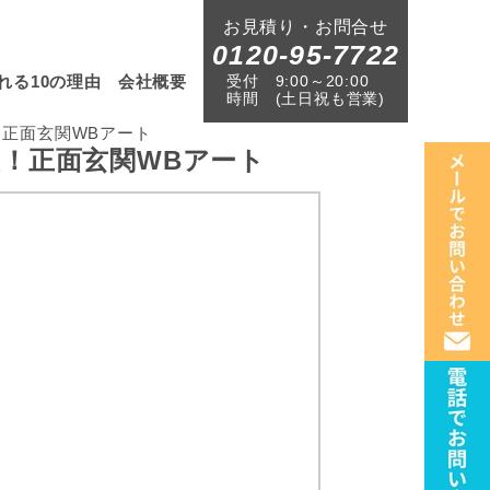
お見積り・お問合せ
0120-95-7722
受付
9:00～20:00
れる10の理由
会社概要
時間
(土日祝も営業)
正面玄関WBアート
！正面玄関WBアート