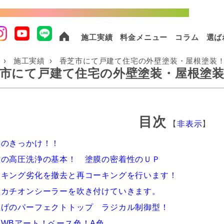
棟以上の実績！外壁塗装・屋根塗装ならおまかせください！
施工実績
料金メニュー
コラム
選ば
施工実績
香芝市にて戸建て住宅の外壁塗装・屋根塗装！
市にて戸建て住宅の外壁塗装・屋根塗装
目次
【
非表示
】
事のきっかけ！！
壁の高圧洗浄の基本！ 塗膜の密着性のＵＰ
ーキング劣化を撤去と再コーキングを行います！
性カチオンシーラーを吹き付けていきます。
上げのパーフェクトトップ ラジカル制御型！
面WBアート！ベース色！A色