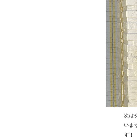
次は
いま
す！