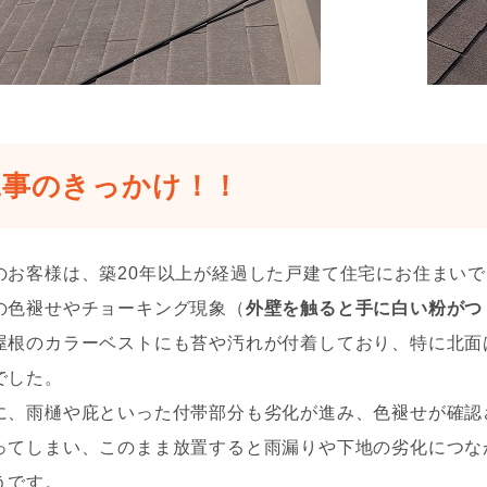
工事のきっかけ！！
のお客様は、築20年以上が経過した戸建て住宅にお住まい
の色褪せやチョーキング現象（
外壁を触ると手に白い粉がつ
屋根のカラーベストにも苔や汚れが付着しており、特に北面
でした。
に、雨樋や庇といった付帯部分も劣化が進み、色褪せが確認
ってしまい、このまま放置すると雨漏りや下地の劣化につな
うです。