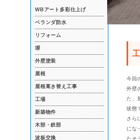
WBアート多彩仕上げ
ベランダ防水
リフォーム
塀
外壁塗装
屋根
今回
屋根葺き替え工事
外壁
た、
工場
状態
新築物件
さら
木部・鉄部
にな
波板交換
たそ