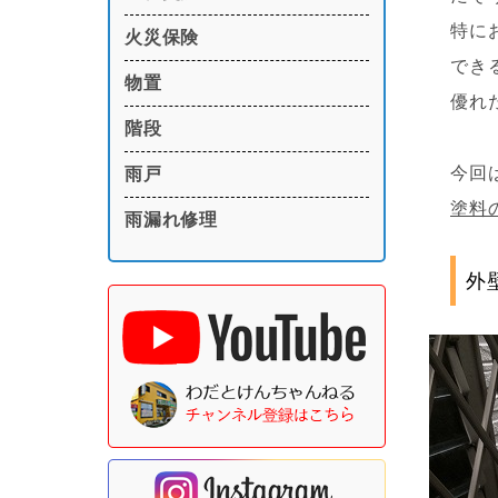
特に
火災保険
でき
物置
優れ
階段
今回
雨戸
塗料
雨漏れ修理
外