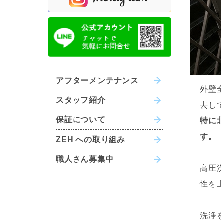
アフターメンテナンス
外壁
スタッフ紹介
去し
保証について
特に
す
ZEH への取り組み
職人さん募集中
高圧
性を
洗浄