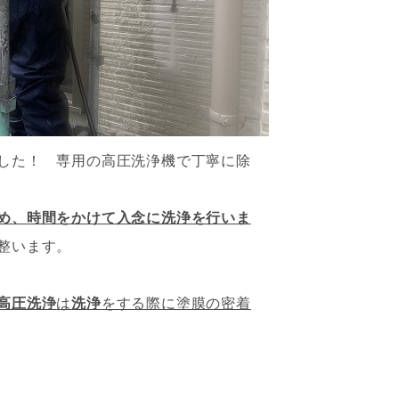
した！ 専用の高圧洗浄機で丁寧に除
め、時間をかけて入念に洗浄を行いま
整います。
高圧洗浄
は
洗浄
をする際に塗膜の密着