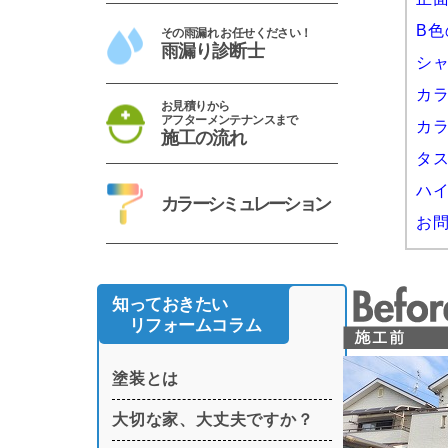
B
その雨漏れ お任せください！
雨漏り診断士
シ
カ
お見積りから
アフターメンテナンスまで
カ
施工の流れ
タ
ハ
カラーシミュレーション
お
知っておきたい
リフォームコラム
塗装とは
大切な家、大丈夫ですか？