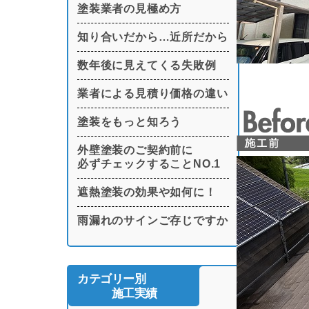
塗装業者の見極め方
知り合いだから…近所だから
数年後に見えてくる失敗例
業者による見積り価格の違い
塗装をもっと知ろう
外壁塗装のご契約前に
必ずチェックすることNO.1
遮熱塗装の効果や如何に！
雨漏れのサインご存じですか
カテゴリー別
施工実績