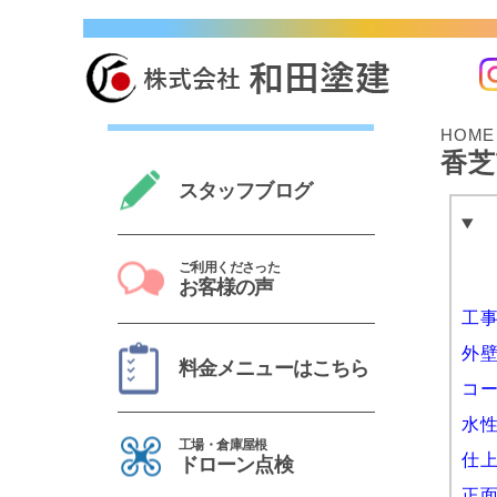
奈良市・生駒市・大和郡山市・橿原市で10,000 
HOME
香芝
スタッフブログ
ご利用くださった
お客様の声
工
外
料金メニューはこちら
コ
水
工場・倉庫屋根
仕
ドローン点検
正