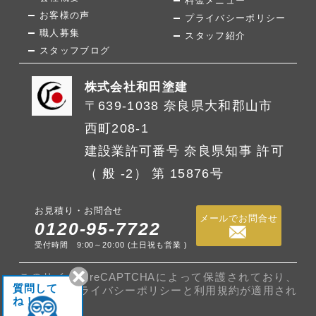
料金メニュー
お客様の声
プライバシーポリシー
職人募集
スタッフ紹介
スタッフブログ
株式会社和田塗建
〒639-1038 奈良県大和郡山市
西町208-1
建設業許可番号 奈良県知事 許可
（ 般 -2） 第 15876号
お見積り・お問合せ
メールでお問合せ
0120-95-7722
受付時間 9:00～20:00 (土日祝も営業 )
このサイトはreCAPTCHAによって保護されており、
質問して
Googleの
プライバシーポリシー
と
利用規約
が適用され
ね！
ます。