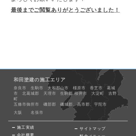
最後までご閲覧ありがとうございました！
和田塗建の施工エリア
奈良市 生駒市 大和郡山市 橿原市 香芝市 葛城
市 北葛城郡 天理市 生駒郡 桜井市 大淀町 吉野
町
五條市御所市 磯部郡 磯城郡、高市郡、宇陀市
大阪 名張市
施工実績
サイトマップ
会社概要