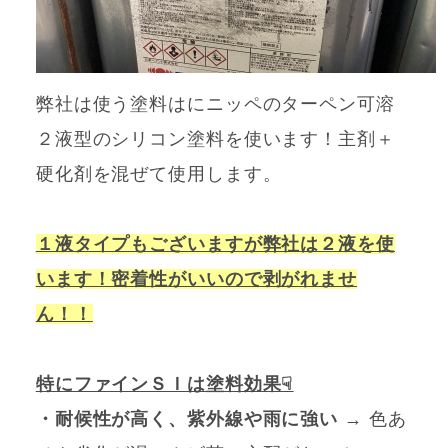
弊社は使う塗料はにニッペのターペン可溶
２液型のシリコン塗料を使います！主剤＋
硬化剤を混ぜて使用します。
１液タイプもございますが弊社は２液を使
います！密着性がいいので剥がれませ
ん！！
特にファインＳＩは塗料効果☟
・耐候性が高く、紫外線や雨に強い
→ 色あ