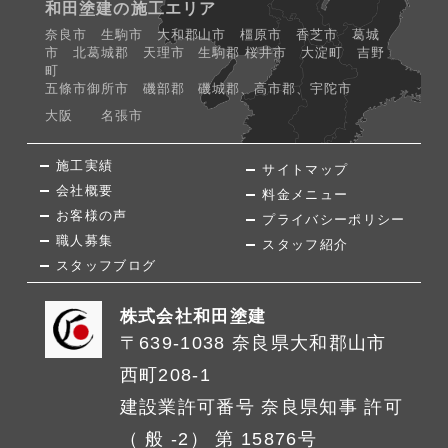
和田塗建の施工エリア
奈良市 生駒市 大和郡山市 橿原市 香芝市 葛城
市 北葛城郡 天理市 生駒郡 桜井市 大淀町 吉野
町
五條市御所市 磯部郡 磯城郡、高市郡、宇陀市
大阪 名張市
施工実績
サイトマップ
会社概要
料金メニュー
お客様の声
プライバシーポリシー
職人募集
スタッフ紹介
スタッフブログ
株式会社和田塗建
〒639-1038 奈良県大和郡山市
西町208-1
建設業許可番号 奈良県知事 許可
（ 般 -2） 第 15876号