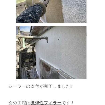
シーラーの吹付が
完了しました‼
次の工程は
微弾性フィラー
です！