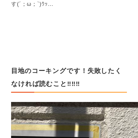
す(´；ω；`)ｳｯ…
目地のコーキングです！失敗したく
なければ読むこと‼‼‼