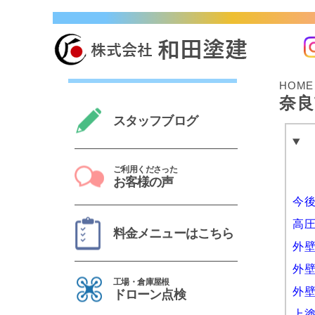
奈良市・生駒市・大和郡山市・橿原市で10,000 
HOME
奈良
スタッフブログ
ご利用くださった
お客様の声
今
高
料金メニューはこちら
外
外
工場・倉庫屋根
外
ドローン点検
上