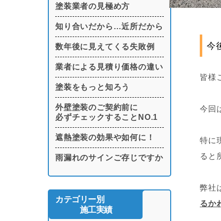
塗装業者の見極め方
知り合いだから…近所だから
今
数年後に見えてくる失敗例
業者による見積り価格の違い
皆様
塗装をもっと知ろう
外壁塗装のご契約前に
今回
必ずチェックすることNO.1
遮熱塗装の効果や如何に！
特に
ると
雨漏れのサインご存じですか
弊社
カテゴリー別
るか
施工実績