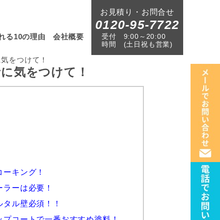
お見積り・お問合せ
0120-95-7722
受付
9:00～20:00
れる10の理由
会社概要
時間
(土日祝も営業)
に気をつけて！
者に気をつけて！
コーキング！
ーラーは必要！
ルタル壁必須！！
ップコートで一番おすすめ塗料！