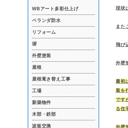
現状
WBアート多彩仕上げ
ベランダ防水
また
リフォーム
塀
飛び
外壁塗装
外壁
屋根
屋根葺き替え工事
最初
装を
工場
です
新築物件
る住
木部・鉄部
波板交換
外壁