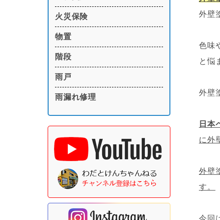
外壁
火災保険
物置
色味
階段
と悩
雨戸
外壁
雨漏れ修理
日本
に外
外壁
す。
今回