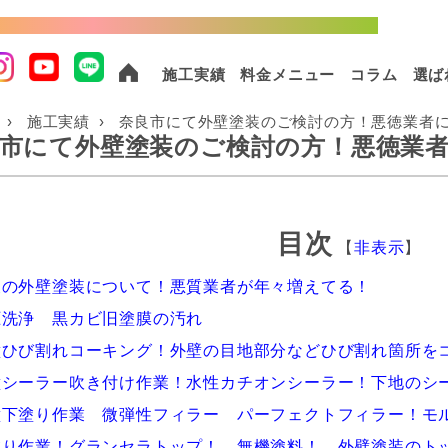
棟以上の実績！外壁塗装・屋根塗装ならおまかせください！
施工実績
料金メニュー
コラム
選ば
施工実績
奈良市にて外壁塗装のご検討の方！悪徳業者
市にて外壁塗装のご検討の方！悪徳業
目次
【
非表示
】
後の外壁塗装について！悪質業者が年々増えてる！
圧洗浄 黒カビ旧塗膜の汚れ
壁ひび割れコーキング！外壁の目地部分などひび割れ箇所を
壁シーラー吹き付け作業！水性カチオンシーラー！下地のシ
壁下塗り作業 微弾性フィラー パーフェクトフィラー！モ
塗り作業！グランセラトップ！ 無機塗料！ 外壁塗装のト