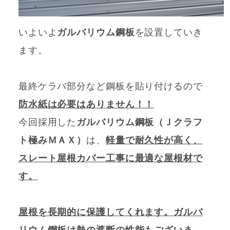
いよいよ
ガルバリウム鋼板
を設置していき
ます。
最終ケラバ部分など鋼板を貼り付けるので
防水紙は必要はありません！！
今回採用した
ガルバリウム鋼板（Ｊクラフ
ト極みＭＡＸ）
は、
軽量で耐久性が高く、
スレート屋根カバー工事に最適な屋根材で
す。
屋根を長期的に保護してくれます。ガルバ
リウム鋼板は熱の遮断の性能もございま