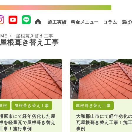
棟以上の実績！外壁塗装・屋根塗装ならおまかせください！
施工実績
料金メニュー
コラム
選ば
OME
屋根葺き替え工事
屋根葺き替え工事
屋根
屋根葺き替え工事
屋根葺き替え工事
橿原市にて経年劣化した屋
大和郡山市にて経年劣化
根を軽量瓦で屋根葺き替え
瓦屋根葺き替え工事！施
工事！施行事例
事例