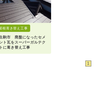
屋根葺き替え工事
生駒市 廃盤になったセメ
ント瓦をスーパーガルテク
トに葺き替え工事
1