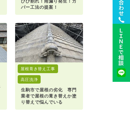
ひび割れ！雨漏り発生！カ
バー工法の提案！
屋根葺き替え工事
高圧洗浄
根
生駒市で屋根の劣化 専門
業者で屋根の葺き替えか塗
り替えで悩んでいる