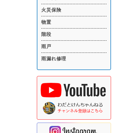
火災保険
物置
階段
雨戸
雨漏れ修理