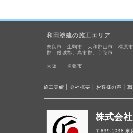
和田塗建の施工エリア
奈良市 生駒市 大和郡山市 橿原
郡 磯城郡、高市郡、宇陀市
大阪 名張市
施工実績
会社概要
お客様の声
職
株式会社
〒639-1038