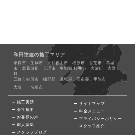
和田塗建の施工エリア
奈良市 生駒市 大和郡山市 橿原市 香芝市 葛城
市 北葛城郡 天理市 生駒郡 桜井市 大淀町 吉野
町
五條市御所市 磯部郡 磯城郡、高市郡、宇陀市
大阪 名張市
施工実績
サイトマップ
会社概要
料金メニュー
お客様の声
プライバシーポリシー
職人募集
スタッフ紹介
スタッフブログ