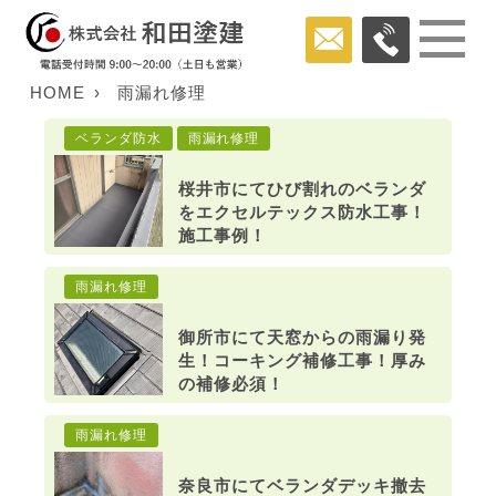
HOME
雨漏れ修理
ベランダ防水
雨漏れ修理
桜井市にてひび割れのベランダ
をエクセルテックス防水工事！
施工事例！
雨漏れ修理
御所市にて天窓からの雨漏り発
生！コーキング補修工事！厚み
の補修必須！
雨漏れ修理
奈良市にてベランダデッキ撤去