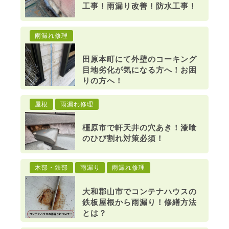
工事！雨漏り改善！防水工事！
雨漏れ修理
田原本町にて外壁のコーキング
目地劣化が気になる方へ！お困
りの方へ！
屋根
雨漏れ修理
橿原市で軒天井の穴あき！漆喰
のひび割れ対策必須！
木部・鉄部
雨漏り
雨漏れ修理
大和郡山市でコンテナハウスの
鉄板屋根から雨漏り！修繕方法
とは？