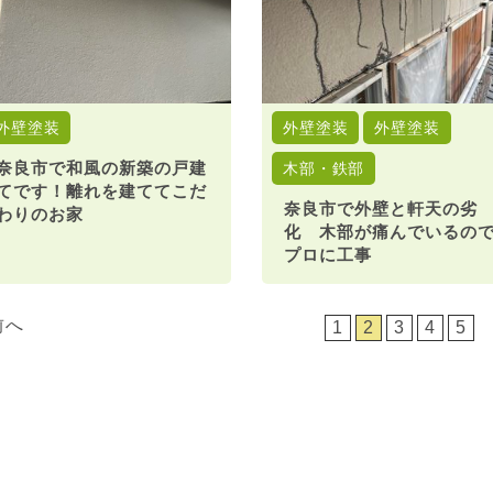
外壁塗装
外壁塗装
外壁塗装
奈良市で和風の新築の戸建
木部・鉄部
てです！離れを建ててこだ
奈良市で外壁と軒天の劣
わりのお家
化 木部が痛んでいるの
プロに工事
前へ
1
2
3
4
5