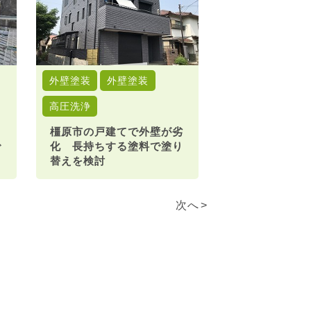
外壁塗装
外壁塗装
高圧洗浄
橿原市の戸建てで外壁が劣
で
化 長持ちする塗料で塗り
替えを検討
次へ