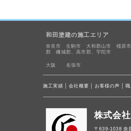
和田塗建の施工エリア
奈良市 生駒市 大和郡山市 橿原
郡 磯城郡、高市郡、宇陀市
大阪 名張市
施工実績
会社概要
お客様の声
職
株式会社
〒639-1038