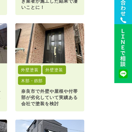
き業者が施工した結果で凄
いことに！
外壁塗装
外壁塗装
木部・鉄部
外
奈良市で外壁や屋根や付帯
あ
部が劣化していて実績ある
会社で塗装を検討