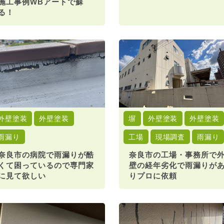
施工事例WBアートで蘇
る！
外壁塗装
外壁塗装
塀
外壁塗装
外壁塗装
雨漏り
工場
現場調査
雨漏り
奈良市の病院で雨漏りが酷
奈良市の工場・事務所で
くて困っているので専門家
壁の経年劣化で雨漏りが
に見て欲しい
りプロに依頼