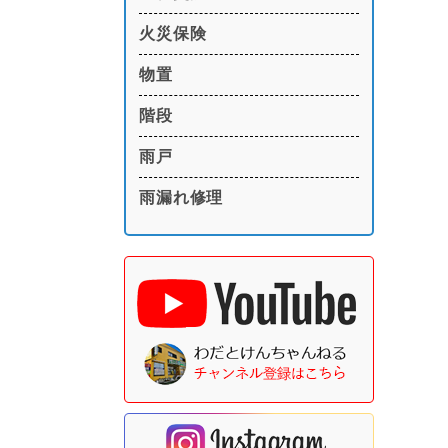
火災保険
物置
階段
雨戸
雨漏れ修理