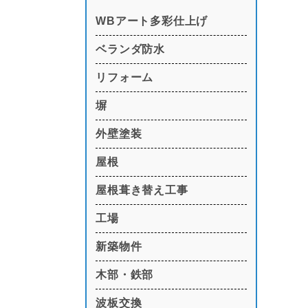
WBアート多彩仕上げ
ベランダ防水
リフォーム
塀
外壁塗装
屋根
屋根葺き替え工事
工場
新築物件
木部・鉄部
波板交換