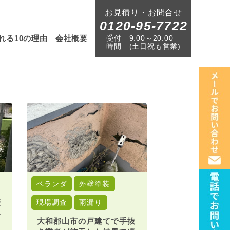
お見積り・お問合せ
0120-95-7722
受付
9:00～20:00
れる10の理由
会社概要
時間
(土日祝も営業)
ベランダ
外壁塗装
壁
現場調査
雨漏り
い
大和郡山市の戸建てで手抜