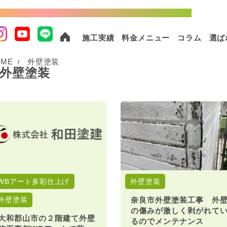
棟以上の実績！外壁塗装・屋根塗装ならおまかせください！
施工実績
料金メニュー
コラム
選ば
OME
外壁塗装
外壁塗装
WBアート多彩仕上げ
外壁塗装
奈良市外壁塗装工事 外
外壁塗装
の傷みが激しく剥がれて
大和郡山市の２階建て外壁
るのでメンテナンス